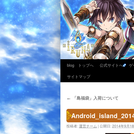
blog トップへ
公式サイトへ
ゲ
サイトマップ
「島福袋」入荷について
←
Android_island_201
投稿者:
運営チーム
|
公開日:
2014年9月1