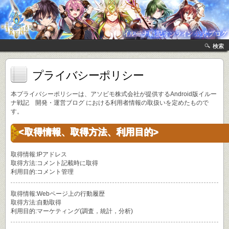
検索
プライバシーポリシー
本プライバシーポリシーは、アソビモ株式会社が提供するAndroid版イルー
ナ戦記 開発・運営ブログ における利用者情報の取扱いを定めたもので
す。
<取得情報、取得方法、利用目的>
取得情報:IPアドレス
取得方法:コメント記載時に取得
利用目的:コメント管理
取得情報:Webページ上の行動履歴
取得方法:自動取得
利用目的:マーケティング(調査，統計，分析)