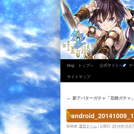
blog トップへ
公式サイトへ
ゲ
サイトマップ
新アバターガチャ「花精ガチャ
←
android_20141009_
投稿者:
運営チーム
|
公開日:
2014年10月