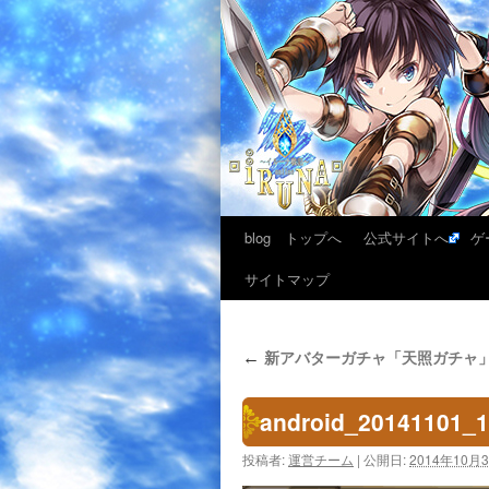
blog トップへ
公式サイトへ
ゲ
サイトマップ
新アバターガチャ「天照ガチャ
←
android_20141101_
投稿者:
運営チーム
|
公開日:
2014年10月