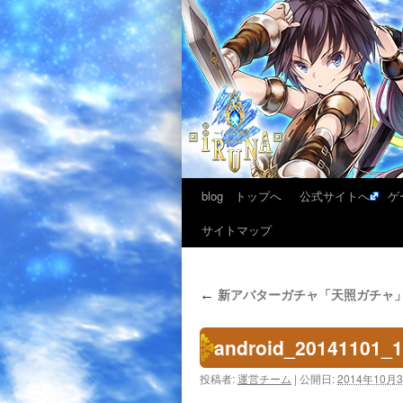
blog トップへ
公式サイトへ
ゲ
サイトマップ
新アバターガチャ「天照ガチャ
←
android_20141101_
投稿者:
運営チーム
|
公開日:
2014年10月