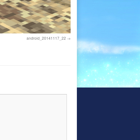
android_20141117_22