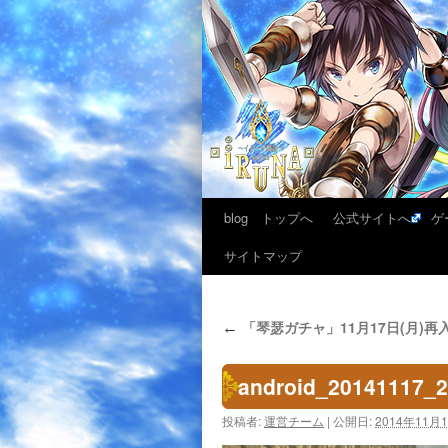
blog トップへ
公式サイトへ
ゲ
サイトマップ
「琴瑟ガチャ」11月17日(月)再
←
android_20141117_
投稿者:
運営チーム
|
公開日:
2014年11月