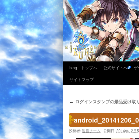
blog トップへ
公式サイトへ
ゲ
サイトマップ
ログインスタンプの景品受け取り期間
←
android_20141206_
投稿者:
運営チーム
|
公開日:
2014年12月