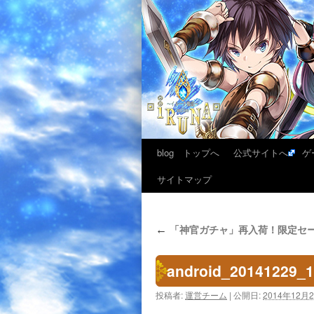
blog トップへ
公式サイトへ
ゲ
サイトマップ
「神官ガチャ」再入荷！限定セ
←
android_20141229_
投稿者:
運営チーム
|
公開日:
2014年12月