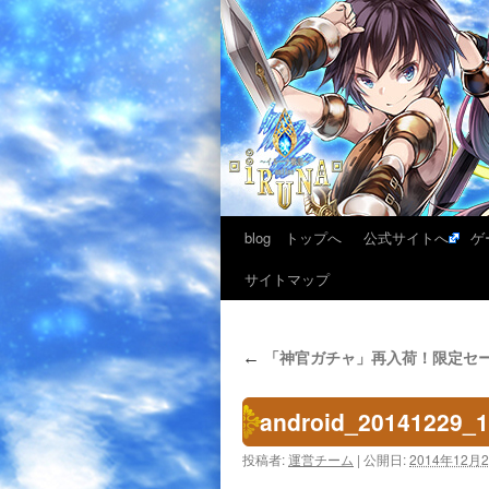
blog トップへ
公式サイトへ
ゲ
サイトマップ
「神官ガチャ」再入荷！限定セ
←
android_20141229_
投稿者:
運営チーム
|
公開日:
2014年12月