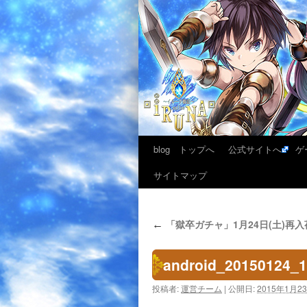
blog トップへ
公式サイトへ
ゲ
サイトマップ
「獄卒ガチャ」1月24日(土)再
←
android_20150124_
投稿者:
運営チーム
|
公開日:
2015年1月2