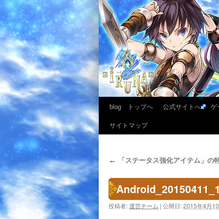
blog トップへ
公式サイトへ
ゲ
サイトマップ
「ステータス強化アイテム」の特別
←
Android_20150411_
投稿者:
運営チーム
|
公開日:
2015年4月1