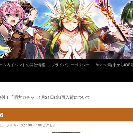
ーム内イベントの開催情報
プライバシーポリシー
Android端末から
付！「唄方ガチャ」1月21日(水)再入荷について
16
0日
|
フルサイズ:
100 × 100
ピクセル