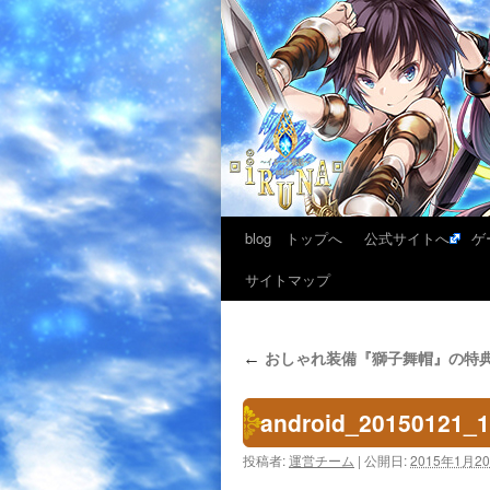
blog トップへ
公式サイトへ
ゲ
サイトマップ
おしゃれ装備『獅子舞帽』の特典
←
android_20150121_
投稿者:
運営チーム
|
公開日:
2015年1月2