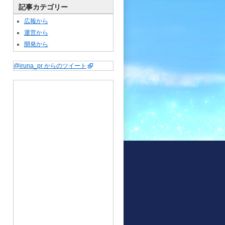
記事カテゴリー
広報から
運営から
開発から
@iruna_pr からのツイート