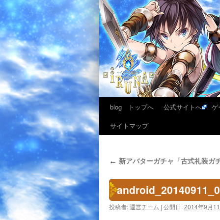
blog トップへ
公式サイトへ
ゲ
サイトマップ
新アバターガチャ「古式礼装ガ
←
android_20140911_
投稿者:
運営チーム
|
公開日:
2014年9月1