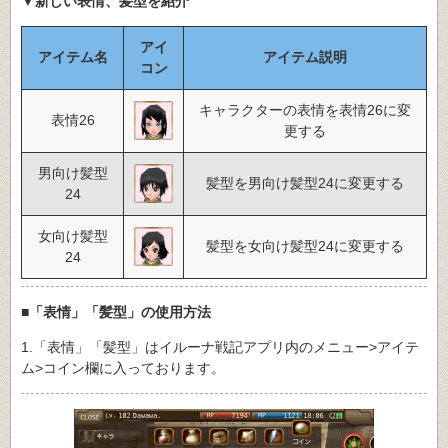
▼新しい表情、髪型を紹介
アイ
アイテム名
アイテム説明
コン
キャラクターの表情を表情26に変
表情26
更する
男向け髪型
髪型を男向け髪型24に変更する
24
女向け髪型
髪型を女向け髪型24に変更する
24
■「表情」「髪型」の使用方法
1.「表情」「髪型」はイルーナ戦記アプリ内のメニュー>アイテ
ム>コイン欄に入っております。