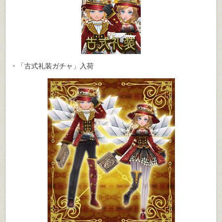
・「古式礼装ガチャ」入荷