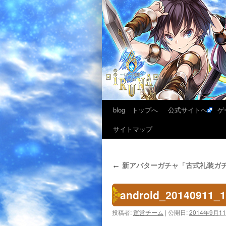
blog トップへ
公式サイトへ
ゲ
サイトマップ
新アバターガチャ「古式礼装ガ
←
android_20140911_
投稿者:
運営チーム
|
公開日:
2014年9月1