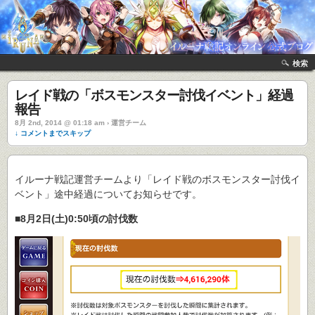
検索
レイド戦の「ボスモンスター討伐イベント」経過
報告
8月 2nd, 2014 @ 01:18 am › 運営チーム
↓ コメントまでスキップ
イルーナ戦記運営チームより「レイド戦のボスモンスター討伐イ
ベント」途中経過についてお知らせです。
■8月2日(土)0:50頃の討伐数