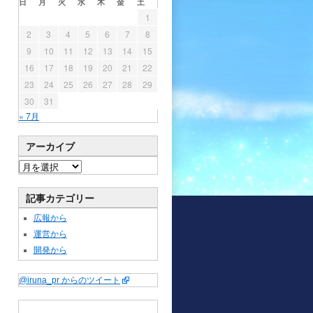
日
月
火
水
木
金
土
1
2
3
4
5
6
7
8
9
10
11
12
13
14
15
16
17
18
19
20
21
22
23
24
25
26
27
28
29
30
31
« 7月
アーカイブ
記事カテゴリー
広報から
運営から
開発から
@iruna_pr からのツイート