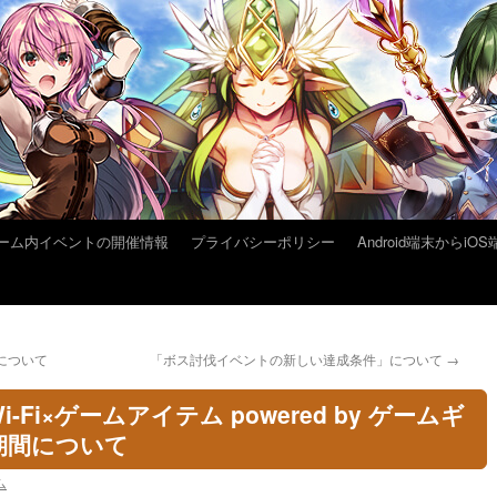
ーム内イベントの開催情報
プライバシーポリシー
Android端末から
について
「ボス討伐イベントの新しい達成条件」について
→
Fi×ゲームアイテム powered by ゲームギ
期間について
ム