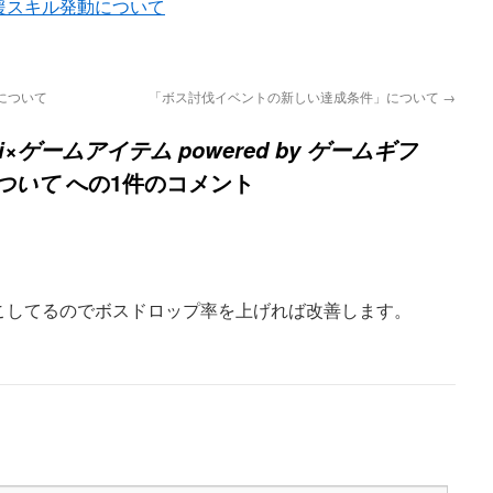
援スキル発動について
について
「ボス討伐イベントの新しい達成条件」について
→
×ゲームアイテム powered by ゲームギフ
への1件のコメント
ついて
こしてるのでボスドロップ率を上げれば改善します。