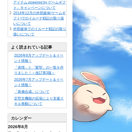
アイテム powered by ゲームギフ
ト」キャンペーンについて
2014年12月の外部媒体(ゲームギ
フト)でのイルーナ戦記の取り扱
いについて
外部媒体でのイルーナ戦記の取り
扱いについて
よく読まれている記事
2026年8月アップデート＆イベ
ント情報！
「表情」と「髪型」の一覧を作
りました！～改訂第3版～
2026年7月アップデート＆イベ
ント情報！
「装備合成」について
定型文機能の拡張により支援ス
キル発動について
カレンダー
2026年8月