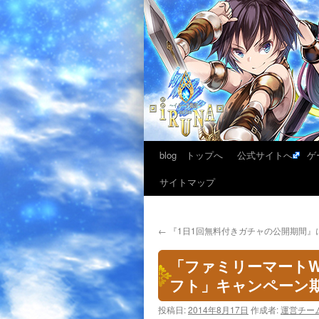
blog トップへ
公式サイトへ
ゲ
サイトマップ
←
『1日1回無料付きガチャの公開期間』
「ファミリーマートWi-
フト」キャンペーン
投稿日:
2014年8月17日
作成者:
運営チー