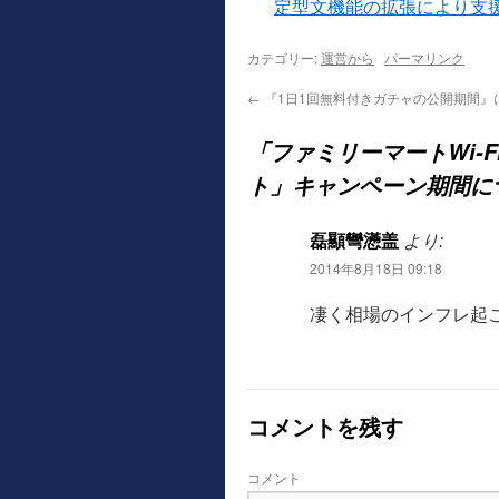
定型文機能の拡張により支
カテゴリー:
運営から
パーマリンク
←
『1日1回無料付きガチャの公開期間』
「ファミリーマートWi-Fi
ト」キャンペーン期間に
磊顯彎懣盖
より:
2014年8月18日 09:18
凄く相場のインフレ起
コメントを残す
コメント