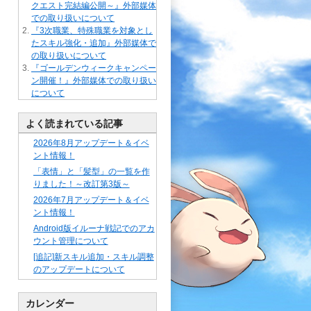
クエスト完結編公開～』外部媒体
での取り扱いについて
『3次職業、特殊職業を対象とし
たスキル強化・追加』外部媒体で
の取り扱いについて
『ゴールデンウィークキャンペー
ン開催！』外部媒体での取り扱い
について
よく読まれている記事
2026年8月アップデート＆イベ
ント情報！
「表情」と「髪型」の一覧を作
りました！～改訂第3版～
2026年7月アップデート＆イベ
ント情報！
Android版イルーナ戦記でのアカ
ウント管理について
[追記]新スキル追加・スキル調整
のアップデートについて
カレンダー