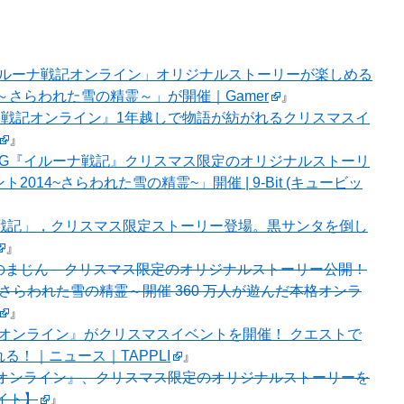
oid「イルーナ戦記オンライン」オリジナルストーリーが楽しめる
～さらわれた雪の精霊～」が開催｜Gamer
』
戦記オンライン』1年越しで物語が紡がれるクリスマスイ
』
PG『イルーナ戦記』クリスマス限定のオリジナルストーリ
014~さらわれた雪の精霊~」開催 | 9-Bit (キュービッ
戦記」，クリスマス限定ストーリー登場。黒サンタを倒し
』
のまじん – クリスマス限定のオリジナルストーリー公開！
～さらわれた雪の精霊～開催 360 万人が遊んだ本格オンラ
』
オンライン』がクリスマスイベントを開催！ クエストで
る！｜ニュース｜TAPPLI
』
オンライン』、クリスマス限定のオリジナルストーリーを
イト】
』