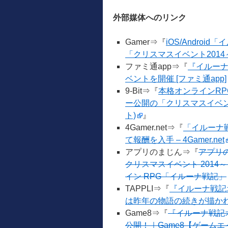
外部媒体へのリンク
Gamer⇒『
iOS/Andr
「クリスマスイベント2014
ファミ通app⇒『
『イルーナ
ベントを開催 [ファミ通app]
9-Bit⇒『
本格オンラインR
ー公開の「クリスマスイベント2
ト)
』
4Gamer.net⇒『
「イルーナ
て報酬を入手 – 4Gamer.net
アプリのまじん⇒『
アプリ
クリスマスイベント 2014
イン RPG「イルーナ戦記」
TAPPLI⇒『
『イルーナ戦記
は昨年の物語の続きが描かれ
Game8⇒『
『イルーナ戦記
公開！｜Game8【ゲームエ