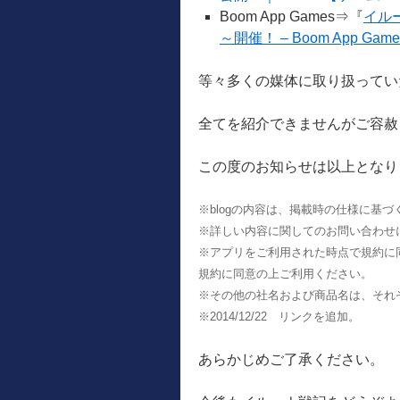
Boom App Games⇒『
イル
～開催！ – Boom App Game
等々多くの媒体に取り扱ってい
全てを紹介できませんがご容赦
この度のお知らせは以上となり
※blogの内容は、掲載時の仕様に基
※詳しい内容に関してのお問い合わせ
※アプリをご利用された時点で規約に
規約に同意の上ご利用ください。
※その他の社名および商品名は、それ
※2014/12/22 リンクを追加。
あらかじめご了承ください。