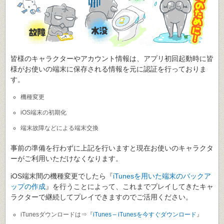
皆様のキャラクターやアカウント情報は、アプリ初回起動時に皆
様がお使いの端末に保存される情報を元に認証を行っておりま
す。
機種変更
iOS端末の初期化
端末故障などによる端末交換
事前の準備を行わずに上記を行いますと現在お使いのキャラクタ
ーがご利用いただけなくなります。
iOS端末間の機種変更でしたら『
iTunesを用いた端末のバックア
ップの作成
』を行うことによって、これまでプレイしてきたキャ
ラクターで継続してプレイできますのでご活用ください。
iTunesダウンロードは⇒『
iTunes – iTunesを今すぐダウンロード
』