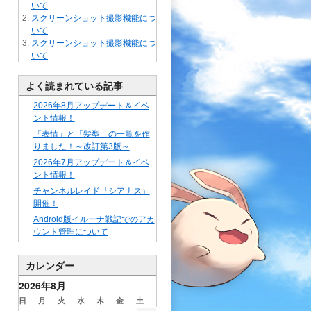
いて
スクリーンショット撮影機能につ
いて
スクリーンショット撮影機能につ
いて
よく読まれている記事
2026年8月アップデート＆イベ
ント情報！
「表情」と「髪型」の一覧を作
りました！～改訂第3版～
2026年7月アップデート＆イベ
ント情報！
チャンネルレイド「シアナス」
開催！
Android版イルーナ戦記でのアカ
ウント管理について
カレンダー
2026年8月
日
月
火
水
木
金
土