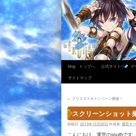
blog トップへ
公式サイトへ
ゲ
サイトマップ
←
クリスマスキャンペーン開催！
スクリーンショット
投稿日:
2013年12月20日
作成者:
運営チ
こんにちは、運営のsouthです