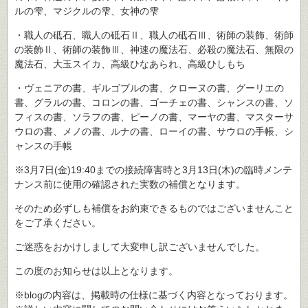
ルの雫、マジクルの雫、女神の雫
・職人の砥石、職人の砥石Ⅱ、職人の砥石Ⅲ、術師の装飾、術師
の装飾Ⅱ、術師の装飾Ⅲ、神速の魔法石、必殺の魔法石、無限の
魔法石、大玉スイカ、高級ひなあられ、高級ひしもち
・ヴェニアの書、ギルゴブルの書、クローヌの書、グーリエの
書、グラルの書、コロンの書、ゴーチェの書、シャンスの書、ソ
フィスの書、ソラフの書、ピーノの書、マーヤの書、マスターサ
ウロの書、メノの書、ルナの書、ローイの書、サウロの手帳、シ
ャンスの手帳
※3月7日(金)19:40までの接続障害時と3月13日(木)の臨時メンテ
ナンス前に使用の確認された実数の補償となります。
そのため必ずしも補償をお約束できるものではございませんこと
をご了承ください。
ご迷惑をおかけしまして大変申し訳ございませんでした。
この度のお知らせは以上となります。
※blogの内容は、掲載時の仕様に基づく内容となっております。