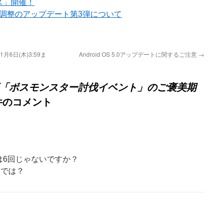
ス」開催！
ル調整のアップデート第3弾について
6日(木)3:59ま
Android OS 5.0アップデートに関するご注意
→
企画「ボスモンスター討伐イベント」のご褒美期
件のコメント
は6回じゃないですか？
誤りでは？