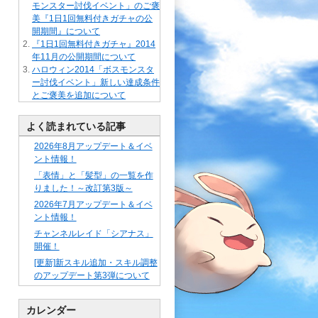
モンスター討伐イベント」のご褒
美『1日1回無料付きガチャの公
開期間』について
『1日1回無料付きガチャ』2014
年11月の公開期間について
ハロウィン2014「ボスモンスタ
ー討伐イベント」新しい達成条件
とご褒美を追加について
よく読まれている記事
2026年8月アップデート＆イベ
ント情報！
「表情」と「髪型」の一覧を作
りました！～改訂第3版～
2026年7月アップデート＆イベ
ント情報！
チャンネルレイド「シアナス」
開催！
[更新]新スキル追加・スキル調整
のアップデート第3弾について
カレンダー