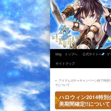
blog トップへ
公式サイトへ
ゲ
サイトマップ
←
アイテムガチャキャンペーン終了時刻11月
でについて
ハロウィン2014特
美期間確定!!について