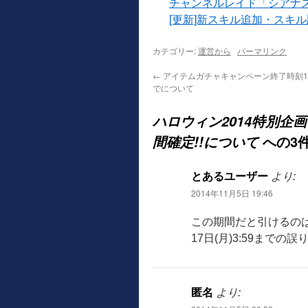
チャンネルレイド「シアナ
[更新]新スキル追加・スキ
カテゴリー:
運営から
パーマリンク
←
アイテムガチャキャンペーン終了時刻11月
でについて
ハロウィン2014特別
への3
間確定!!について
とあるユーザー
より:
2014年11月5日 19:46
この期間だと引けるの
17日(月)3:59までの
匿名
より: