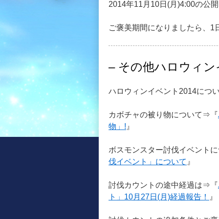
2014年11月10日(月)4:00
ご褒美期間になりましたら、1
– その他ハロウィンイ
ハロウィンイベント2014につ
カボチャの被り物について⇒『
物」!
』
ボスモンスター討伐イベントに
伐イベント」について
』
討伐カウントの途中経過は⇒『
ト」10月27日(月)経過報告！
』