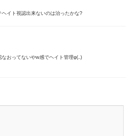
テヘイト視認出来ないのは治ったかな?
なおってないやw感でヘイト管理φ(..)