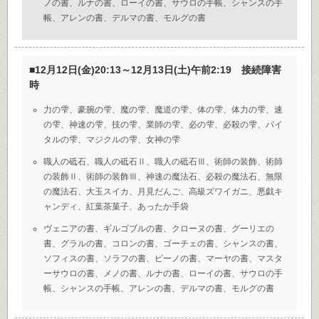
ノの書、ルナの書、ローイの書、サウロの手帳、シャンスの手
帳、アレンの書、デルマの書、モルグの書
■12月12日(金)20:13～12月13日(土)午前2:19 接続障害
時
力の雫、豪腕の雫、魔の雫、魔道の雫、体の雫、体力の雫、速
の雫、神速の雫、技の雫、業師の雫、必の雫、必殺の雫、バイ
タルの雫、マジクルの雫、女神の雫
職人の砥石、職人の砥石Ⅱ、職人の砥石Ⅲ、術師の装飾、術師
の装飾Ⅱ、術師の装飾Ⅲ、神速の魔法石、必殺の魔法石、無限
の魔法石、大玉スイカ、月見だんご、高級ズワイガニ、悪戯キ
ャンディ、紅葉茶菓子、あったか手袋
ヴェニアの書、ギルゴブルの書、クローヌの書、グーリエの
書、グラルの書、コロンの書、ゴーチェの書、シャンスの書、
ソフィスの書、ソラフの書、ピーノの書、マーヤの書、マスタ
ーサウロの書、メノの書、ルナの書、ローイの書、サウロの手
帳、シャンスの手帳、アレンの書、デルマの書、モルグの書