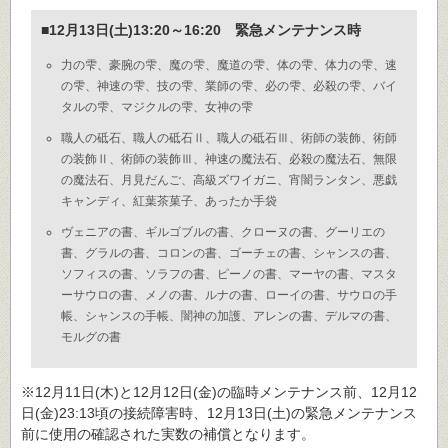
■12月13日(土)13:20～16:20 緊急メンテナンス時
力の雫、豪腕の雫、魔の雫、魔道の雫、体の雫、体力の雫、速
の雫、神速の雫、技の雫、業師の雫、必の雫、必殺の雫、バイ
タルの雫、マジクルの雫、女神の雫
職人の砥石、職人の砥石Ⅱ、職人の砥石Ⅲ、術師の装飾、術師
の装飾Ⅱ、術師の装飾Ⅲ、神速の魔法石、必殺の魔法石、無限
の魔法石、月見だんご、高級ズワイガニ、宵闇ランタン、悪戯
キャンディ、紅葉茶菓子、あったか手袋
ヴェニアの書、ギルゴブルの書、クローヌの書、グーリエの
書、グラルの書、コロンの書、ゴーチェの書、シャンスの書、
ソフィスの書、ソラフの書、ピーノの書、マーヤの書、マスタ
ーサウロの書、メノの書、ルナの書、ローイの書、サウロの手
帳、シャンスの手帳、闇神の加護、アレンの書、デルマの書、
モルグの書
※12月11日(木)と12月12日(金)の臨時メンテナンス前、12月12
日(金)23:13頃の接続障害時、12月13日(土)の緊急メンテナンス
前に使用の確認された実数の補償となります。