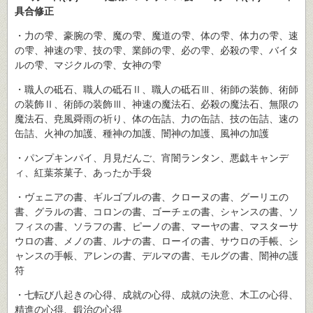
具合修正
・力の雫、豪腕の雫、魔の雫、魔道の雫、体の雫、体力の雫、速
の雫、神速の雫、技の雫、業師の雫、必の雫、必殺の雫、バイタ
ルの雫、マジクルの雫、女神の雫
・職人の砥石、職人の砥石Ⅱ、職人の砥石Ⅲ、術師の装飾、術師
の装飾Ⅱ、術師の装飾Ⅲ、神速の魔法石、必殺の魔法石、無限の
魔法石、尭風舜雨の祈り、体の缶詰、力の缶詰、技の缶詰、速の
缶詰、火神の加護、種神の加護、闇神の加護、風神の加護
・パンプキンパイ、月見だんご、宵闇ランタン、悪戯キャンデ
ィ、紅葉茶菓子、あったか手袋
・ヴェニアの書、ギルゴブルの書、クローヌの書、グーリエの
書、グラルの書、コロンの書、ゴーチェの書、シャンスの書、ソ
フィスの書、ソラフの書、ピーノの書、マーヤの書、マスターサ
ウロの書、メノの書、ルナの書、ローイの書、サウロの手帳、シ
ャンスの手帳、アレンの書、デルマの書、モルグの書、闇神の護
符
・七転び八起きの心得、成就の心得、成就の決意、木工の心得、
精進の心得、鍛治の心得