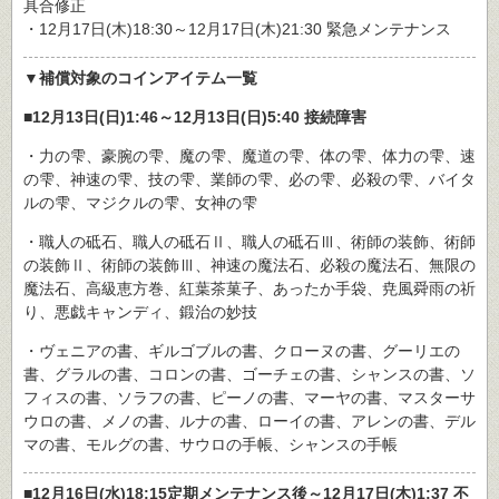
具合修正
・12月17日(木)18:30～12月17日(木)21:30 緊急メンテナンス
▼補償対象のコインアイテム一覧
■12月13日(日)1:46～12月13日(日)5:40 接続障害
・力の雫、豪腕の雫、魔の雫、魔道の雫、体の雫、体力の雫、速
の雫、神速の雫、技の雫、業師の雫、必の雫、必殺の雫、バイタ
ルの雫、マジクルの雫、女神の雫
・職人の砥石、職人の砥石Ⅱ、職人の砥石Ⅲ、術師の装飾、術師
の装飾Ⅱ、術師の装飾Ⅲ、神速の魔法石、必殺の魔法石、無限の
魔法石、高級恵方巻、紅葉茶菓子、あったか手袋、尭風舜雨の祈
り、悪戯キャンディ、鍛治の妙技
・ヴェニアの書、ギルゴブルの書、クローヌの書、グーリエの
書、グラルの書、コロンの書、ゴーチェの書、シャンスの書、ソ
フィスの書、ソラフの書、ピーノの書、マーヤの書、マスターサ
ウロの書、メノの書、ルナの書、ローイの書、アレンの書、デル
マの書、モルグの書、サウロの手帳、シャンスの手帳
■12月16日(水)18:15定期メンテナンス後～12月17日(木)1:37 不