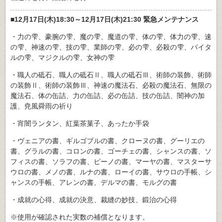
■12月17日(木)18:30～12月17日(木)21:30 緊急メンテナンス
・力の雫、豪腕の雫、魔の雫、魔道の雫、体の雫、体力の雫、速
の雫、神速の雫、技の雫、業師の雫、必の雫、必殺の雫、バイタ
ルの雫、マジクルの雫、女神の雫
・職人の砥石、職人の砥石Ⅱ、職人の砥石Ⅲ、術師の装飾、術師
の装飾Ⅱ、術師の装飾Ⅲ、神速の魔法石、必殺の魔法石、無限の
魔法石、体の缶詰、力の缶詰、必の缶詰、技の缶詰、闇神の加
護、尭風舜雨の祈り
・宵闇ランタン、紅葉茶菓子、あったか手袋
・ヴェニアの書、ギルゴブルの書、クローヌの書、グーリエの
書、グラルの書、コロンの書、ゴーチェの書、シャンスの書、ソ
フィスの書、ソラフの書、ピーノの書、マーヤの書、マスターサ
ウロの書、メノの書、ルナの書、ローイの書、サウロの手帳、シ
ャンスの手帳、アレンの書、デルマの書、モルグの書
・成就の心得、成就の決意、裁縫の妙技、鍛治の心得
※使用が確認された実数の補償となります。