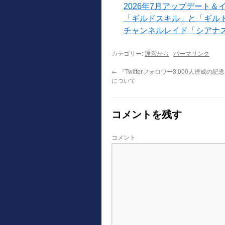
2026年7月アップデート＆
「ギルドスキル」と「ギル
チャンネルレイド「シアナ
カテゴリー:
運営から
パーマリンク
←
『Twitterフォロワー3,000人達成の
について
コメントを残す
コメント