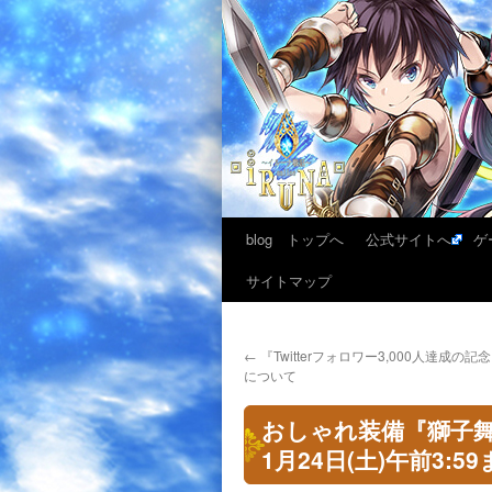
blog トップへ
公式サイトへ
ゲ
サイトマップ
←
『Twitterフォロワー3,000人達成の
について
おしゃれ装備『獅子
1月24日(土)午前3: