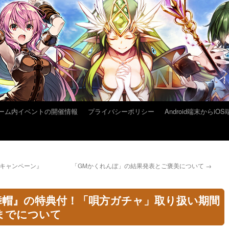
ーム内イベントの開催情報
プライバシーポリシー
Android端末から
記念キャンペーン』
「GMかくれんぼ」の結果発表とご褒美について
→
舞帽』の特典付！「唄方ガチャ」取り扱い期間
59までについて