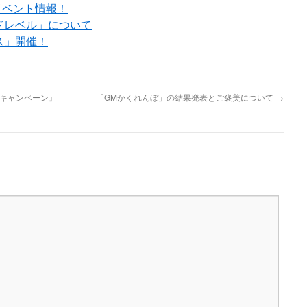
イベント情報！
ドレベル」について
ス」開催！
記念キャンペーン』
「GMかくれんぼ」の結果発表とご褒美について
→