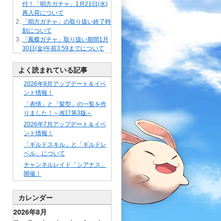
付！「唄方ガチャ」1月21日(水)
再入荷について
「唄方ガチャ」の取り扱い終了時
刻について
「鳳蝶ガチャ」取り扱い期間1月
30日(金)午前3:59までについて
よく読まれている記事
2026年8月アップデート＆イベ
ント情報！
「表情」と「髪型」の一覧を作
りました！～改訂第3版～
2026年7月アップデート＆イベ
ント情報！
「ギルドスキル」と「ギルドレ
ベル」について
チャンネルレイド「シアナス」
開催！
カレンダー
2026年8月