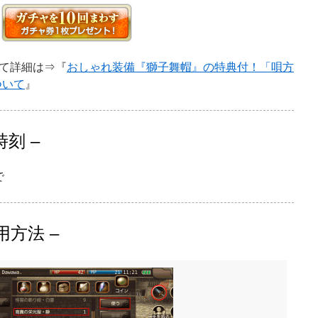
て詳細は⇒『
おしゃれ装備『獅子舞帽』の特典付！「唄方
ついて
』
刻 –
で
用方法 –