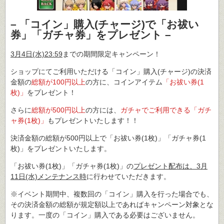
– 「コイン」購入(チャージ)で「お祓い
券」「ガチャ券」をプレゼント –
3月4日(水)23:59
までの期間限定キャンペーン！
ショップにてご利用いただける「コイン」購入(チャージ)の決済
金額の
総額が100円以上
の方に、コインアイテム
「お祓い券(1
枚)」
をプレゼント！
さらに
総額が500円以上
の方には、
ガチャでご利用できる「ガチ
ャ券(1枚)」
もプレゼントいたします！！
決済金額の総額が500円以上で「お祓い券(1枚)」「ガチャ券(1
枚)」をプレゼントいたします。
「お祓い券(1枚)」「ガチャ券(1枚)」の
プレゼント配布は、3月
11日(水)メンテナンス時
に行わせていただきます。
※イベント期間中、複数回の「コイン」購入を行った場合でも、
その決済金額の総額が規定額以上であればキャンペーン対象とな
ります。一度の「コイン」購入である必要はございません。