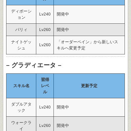
ディボーシ
Lv240
開発中
ョン
パリィ
Lv260
開発中
ナイトゲッ
「オーダーペイン」から新しいス
Lv260
シュ
キルへ変更予定
– グラディエータ –
習得
スキル名
レベ
更新予定
ル
ダブルアタ
Lv240
開発中
ック
ウォークラ
Lv260
開発中
イ