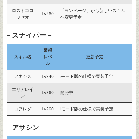
ロストコロ
「ランページ」から新しいスキル
Lv260
ッセオ
へ変更予定
– スナイパー –
習得
スキル名
レベ
更新予定
ル
アネシス
Lv240
iモード版の仕様で実装予定
エリアレイ
Lv260
開発中
ン
ヨアレグ
Lv260
iモード版の仕様で実装予定
– アサシン –