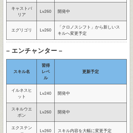
キャストバ
Lv260
開発中
リア
「クロノスシフト」から新しいス
エグリゴリ
Lv260
キルへ変更予定
– エンチャンター –
習得
スキル名
レベ
更新予定
ル
イルネスヒ
Lv240
開発中
ット
スキルウエ
Lv260
開発中
ポン
エクステン
Lv260
スキル内容を大幅に変更予定