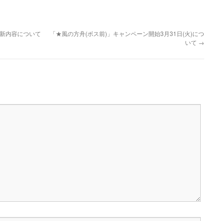
の更新内容について
「★風の方舟(ボス前)」キャンペーン開始3月31日(火)につ
いて
→