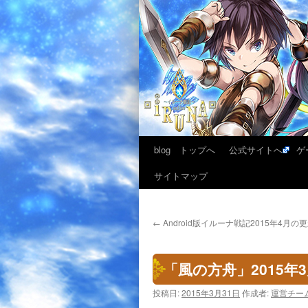
blog トップへ
公式サイトへ
ゲ
サイトマップ
←
Android版イルーナ戦記2015年4月
「風の方舟」2015年
投稿日:
2015年3月31日
作成者:
運営チー