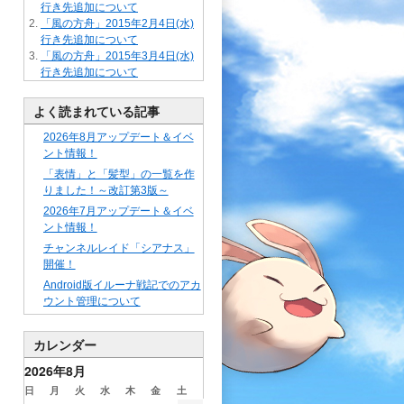
行き先追加について
「風の方舟」2015年2月4日(水)
行き先追加について
「風の方舟」2015年3月4日(水)
行き先追加について
よく読まれている記事
2026年8月アップデート＆イベ
ント情報！
「表情」と「髪型」の一覧を作
りました！～改訂第3版～
2026年7月アップデート＆イベ
ント情報！
チャンネルレイド「シアナス」
開催！
Android版イルーナ戦記でのアカ
ウント管理について
カレンダー
2026年8月
日
月
火
水
木
金
土