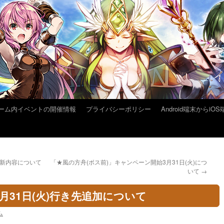
ーム内イベントの開催情報
プライバシーポリシー
Android端末から
の更新内容について
「★風の方舟(ボス前)」キャンペーン開始3月31日(火)につ
いて
→
3月31日(火)行き先追加について
ム