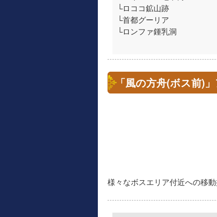
└ロココ鉱山跡
└首都グーリア
└ロンファ鍾乳洞
「風の方舟(ボス前)
様々なボスエリア付近への移動