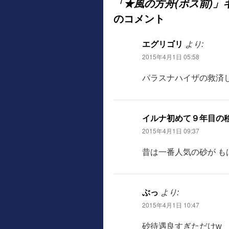
「★風の方舟(ボス前)」
のコメント
エグリゴリ
より:
2015年4月1日 05:58
パラスナハイザの救済
イルナ初めて９年目の
2015年4月1日 09:37
昔は一番人気の砂が も
ぶっ
より:
2015年4月1日 10:47
砂待遇良すぎただけw