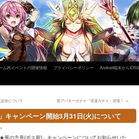
ーム内イベントの開催情報
プライバシーポリシー
Android端末から
き先追加について
新アバターガチャ「浪漫ガチャ」登場！
→
」キャンペーン開始3月31日(火)について
ム
★風の方舟(ボス前)」キャンペーンについてお知らせいた