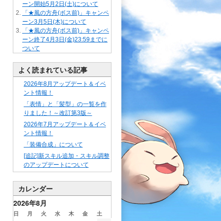
ーン開始5月2日(土)について
「★風の方舟(ボス前)」キャンペ
ーン3月5日(木)について
「★風の方舟(ボス前)」キャンペ
ーン終了4月3日(金)23:59までに
ついて
よく読まれている記事
2026年8月アップデート＆イベ
ント情報！
「表情」と「髪型」の一覧を作
りました！～改訂第3版～
2026年7月アップデート＆イベ
ント情報！
「装備合成」について
[追記]新スキル追加・スキル調整
のアップデートについて
カレンダー
2026年8月
日
月
火
水
木
金
土