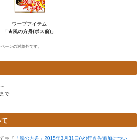
ワープアイテム
「★風の方舟(ボス前)」
ンペーンの対象外です。
0～
9まで
いて
て⇒『
「風の方舟」2015年3月31日(火)行き先追加につい