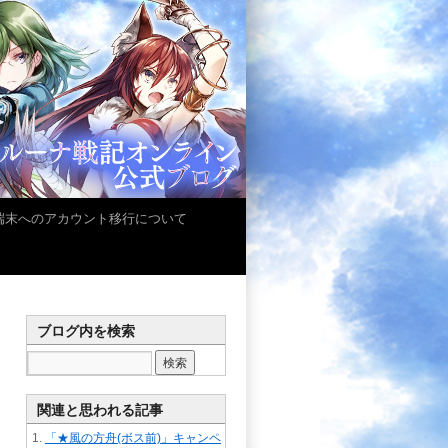
iOS端末へのアカウント移行について
ブログ内を検索
関連と思われる記事
「★風の方舟(ボス前)」キャンペ