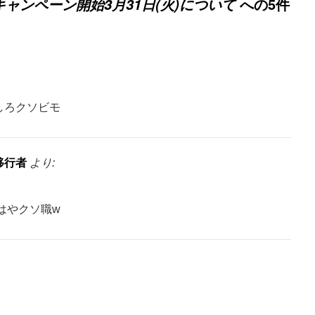
への5件
キャンペーン開始3月31日(火)について
しろクソビモ
移行者
より:
はやクソ職w