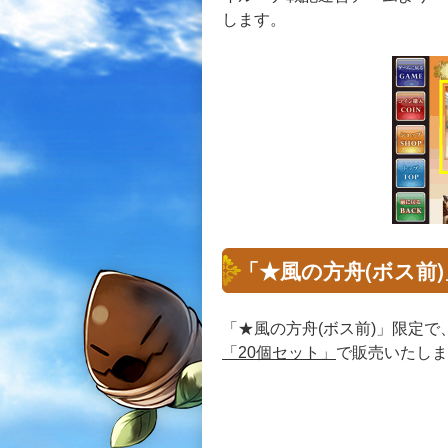
します。
「★風の方舟(ボス前
「★風の方舟(ボス前)」限定で
「20個セット」
で販売いたしま