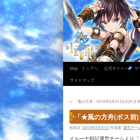
blog トップへ
公式サイトへ
ゲ
サイトマップ
←
「風の方舟」2015年3月31日(火)行
「★風の方舟(ボス前)
投稿日:
2015年3月31日
作成者:
運営チー
イルーナ戦記運営チームより「