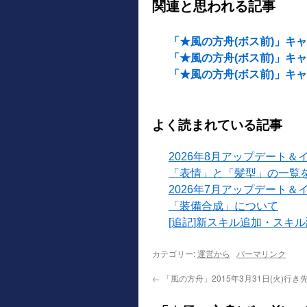
関連と思われる記事
「★風の方舟(ボス前)」キャ
「★風の方舟(ボス前)」キャ
「★風の方舟(ボス前)」キャン
よく読まれている記事
2026年8月アップデート＆
「表情」と「髪型」の一覧
2026年7月アップデート＆
「装備合成」について
[追記]新スキル追加・スキ
カテゴリー:
運営から
パーマリンク
←
「風の方舟」2015年3月31日(火)行