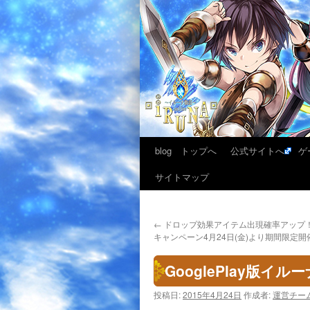
blog トップへ
公式サイトへ
ゲ
サイトマップ
←
ドロップ効果アイテム出現確率アップ
キャンペーン4月24日(金)より期間限定開
GooglePlay版
投稿日:
2015年4月24日
作成者:
運営チー