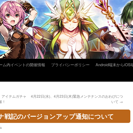
ーム内イベントの開催情報
プライバシーポリシー
Android端末から
！アイテムガチャ
4月22日(水)、4月23日(木)緊急メンテナンスのおわびにつ
催！
いて
→
イルーナ戦記のバージョンアップ通知について
ム