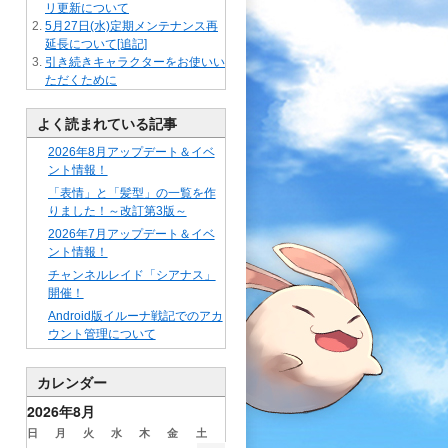
リ更新について
5月27日(水)定期メンテナンス再
延長について[追記]
引き続きキャラクターをお使いい
ただくために
よく読まれている記事
2026年8月アップデート＆イベ
ント情報！
「表情」と「髪型」の一覧を作
りました！～改訂第3版～
2026年7月アップデート＆イベ
ント情報！
チャンネルレイド「シアナス」
開催！
Android版イルーナ戦記でのアカ
ウント管理について
カレンダー
2026年8月
日
月
火
水
木
金
土