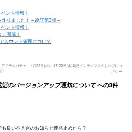
イベント情報！
を作りました！～改訂第3版～
イベント情報！
ス」開催！
でのアカウント管理について
！アイテムガチャ
4月22日(水)、4月23日(木)緊急メンテナンスのおわびにつ
催！
いて
→
への3件
ーナ戦記のバージョンアップ通知について
でも良い不具合のお知らせ連発止めたら？