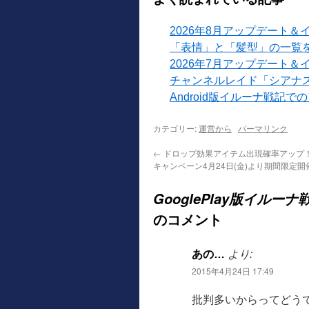
2026年8月アップデート＆
「表情」と「髪型」の一覧
2026年7月アップデート＆
チャンネルレイド「シアナ
Android版イルーナ戦記
カテゴリー:
運営から
パーマリンク
←
ドロップ効果アイテム出現確率アップ
キャンペーン4月24日(金)より期間限定開
GooglePlay版イル
のコメント
あの…
より:
2015年4月24日 17:49
批判多いからってどう