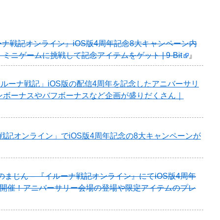
ーナ戦記オンライン』iOS版4周年記念8大キャンペーン内
ニゲームに挑戦して記念アイテムをゲット | 9-Bit
』
id「イルーナ戦記」iOS版の配信4周年を記念したアニバーサリ
ンボーナスやバフボーナスなど企画が盛りだくさん｜
戦記オンライン」でiOS版4周年記念の8大キャンペーンが
のまじん – 『イルーナ戦記オンライン』にてiOS版4周年
ン開催！アニバーサリー会場の登場や限定アイテムのプレ