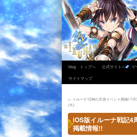
blog トップへ
公式サイトへ
ゲ
サイトマップ
←
イルーナ12神の天啓イベント開催!-7月3
(火)-
iOS版イルーナ戦記
掲載情報!!