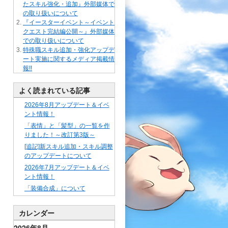
たスキル強化・追加』外部媒体で
の取り扱いについて
『イースターイベント～イベント
クエスト完結編公開～』外部媒体
での取り扱いについて
特殊職スキル追加・強化アップデ
ート実施に関するメディア掲載情
報!!
よく読まれている記事
2026年8月アップデート＆イベ
ント情報！
「表情」と「髪型」の一覧を作
りました！～改訂第3版～
[追記]新スキル追加・スキル調整
のアップデートについて
2026年7月アップデート＆イベ
ント情報！
「装備合成」について
カレンダー
2026年8月