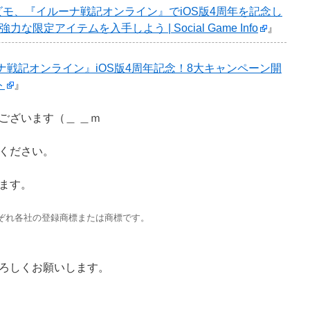
ビモ、『イルーナ戦記オンライン』でiOS版4周年を記念し
限定アイテムを入手しよう | Social Game Info
』
ナ戦記オンライン』iOS版4周年記念！8大キャンペーン開
ト
』
ございます（＿ ＿ｍ
ください。
ます。
ぞれ各社の登録商標または商標です。
ろしくお願いします。