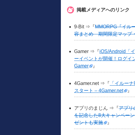
掲載メディアへのリンク
9-Bit ⇒『
MMORPG『イル
容まとめ 期間限定マップ・ミ
Gamer ⇒『
iOS/Andro
ーイベントが開催！ログイ
Gamer
』
4Gamer.net ⇒『
「イルーナ
スタート – 4Gamer.net
』
アプリのまじん ⇒『
アプリ
を記念した8大キャンペー
ゼントも実施
』