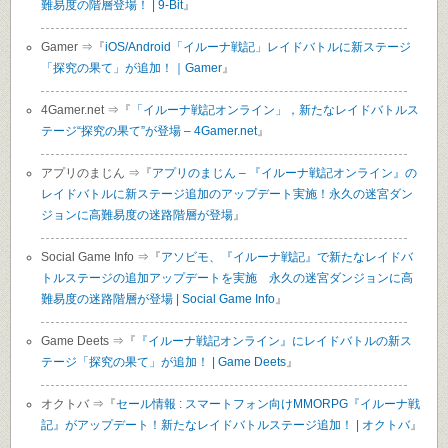
難易度の階層登場！ | 9-Bit
』
Gamer ⇒『
iOS/Android「イルーナ戦記」レイドバトルに新ステージ
「探究の果て」が追加！｜Gamer
』
4Gamer.net ⇒『
「イルーナ戦記オンライン」，新たなレイドバトルス
テージ“探究の果て”が登場 – 4Gamer.net
』
アプリのまじん ⇒『
アプリのまじん – 『イルーナ戦記オンライン』の
レイドバトルに新ステージ追加のアップデート実施！永久の迷宮ダン
ジョンに高難易度の迷路階層が登場
』
Social Game Info ⇒『
アソビモ、『イルーナ戦記』で新たなレイドバ
トルステージの追加アップデートを実施 永久の迷宮ダンジョンに高
難易度の迷路階層が登場 | Social Game Info
』
Game Deets ⇒『
『イルーナ戦記オンライン』にレイドバトルの新ス
テージ「探究の果て」が追加！ | Game Deets
』
オクトバ ⇒『
セール情報 : スマートフォン向けMMORPG『イルーナ戦
記』がアップデート！新たなレイドバトルステージ追加！ | オクトバ
』