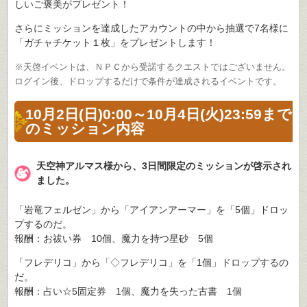
しいご褒美がプレゼント！
さらにミッションを達成したアカウントの中から抽選で7名様に
「ガチャチケット１枚」をプレゼントします！
※天啓イベントは、ＮＰＣから受諾するクエストではございません。
ログイン後、ドロップするだけで条件が達成されるイベントです。
10月2日(日)0:00～10月4日(火)23:59まで
のミッション内容
天空神アルマス様から、3日間限定のミッションが啓示され
ました。
「岩竜フェルゼン」から「アイアンアーマー」を「5個」ドロッ
プするのだ。
報酬：お祓い券 10個、魔力を持つ星砂 5個
「フレデリコ」から「◇フレデリコ」を「1個」ドロップするの
だ。
報酬：占い☆5固定券 1個、魔力を失った古書 1個