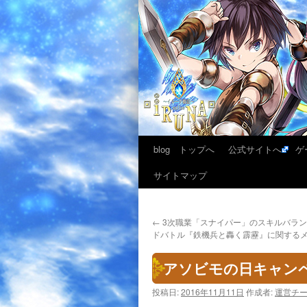
blog トップへ
公式サイトへ
ゲ
サイトマップ
←
3次職業「スナイパー」のスキルバラ
ドバトル『鉄機兵と轟く霹靂』に関するメ
アソビモの日キャンペ
投稿日:
2016年11月11日
作成者:
運営チ