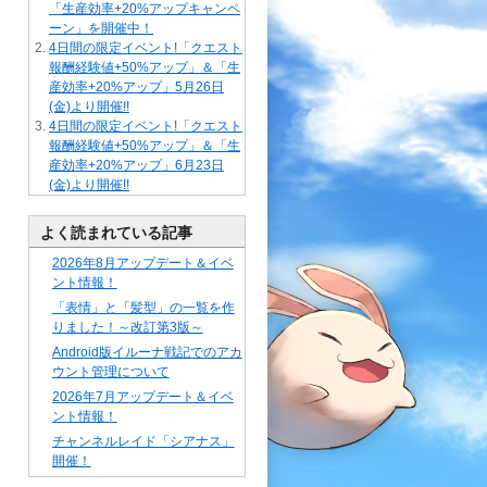
「生産効率+20%アップキャンペ
ーン」を開催中！
4日間の限定イベント!「クエスト
報酬経験値+50%アップ」＆「生
産効率+20%アップ」5月26日
(金)より開催!!
4日間の限定イベント!「クエスト
報酬経験値+50%アップ」＆「生
産効率+20%アップ」6月23日
(金)より開催!!
よく読まれている記事
2026年8月アップデート＆イベ
ント情報！
「表情」と「髪型」の一覧を作
りました！～改訂第3版～
Android版イルーナ戦記でのアカ
ウント管理について
2026年7月アップデート＆イベ
ント情報！
チャンネルレイド「シアナス」
開催！