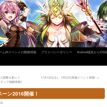
ーム内イベントの開催情報
プライバシーポリシー
Android端末から
ンス調整＆新レイ
11月12日(土)、13日(日)実施イベント情報!
→
ディア掲載情報!!
ーン2016開催！
ーム