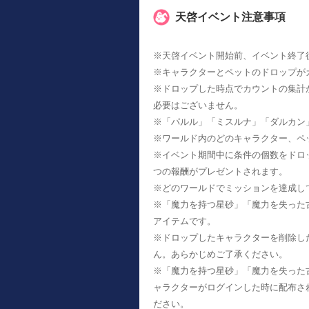
天啓イベント注意事項
※天啓イベント開始前、イベント終了
※キャラクターとペットのドロップが
※ドロップした時点でカウントの集計
必要はございません。
※「パルル」「ミスルナ」「ダルカン
※ワールド内のどのキャラクター、ペ
※イベント期間中に条件の個数をドロ
つの報酬がプレゼントされます。
※どのワールドでミッションを達成し
※「魔力を持つ星砂」「魔力を失った
アイテムです。
※ドロップしたキャラクターを削除し
ん。あらかじめご了承ください。
※「魔力を持つ星砂」「魔力を失った
ャラクターがログインした時に配布さ
ださい。