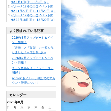
催!-1月1日(日)～1月3日(火)-
イルーナ12神の天啓イベント開
催!-11月27日(日)～11月29日(火)-
イルーナ12神の天啓イベント開
催!-12月18日(日)～12月20日(火)-
よく読まれている記事
2026年8月アップデート＆イベ
ント情報！
「表情」と「髪型」の一覧を作
りました！～改訂第3版～
2026年7月アップデート＆イベ
ント情報！
チャンネルレイド「シアナス」
開催！
Android版イルーナ戦記でのアカ
ウント管理について
カレンダー
2026年8月
日
月
火
水
木
金
土