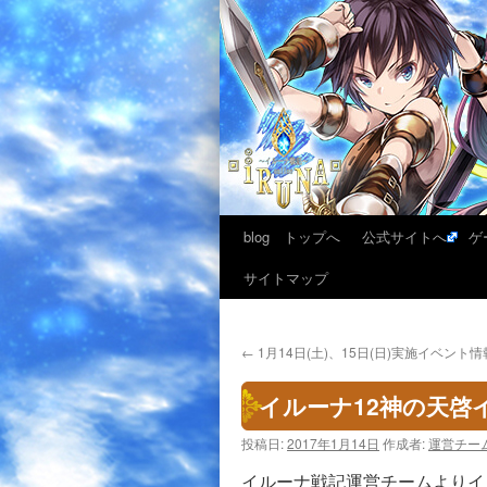
blog トップへ
公式サイトへ
ゲ
サイトマップ
←
1月14日(土)、15日(日)実施イベント情
イルーナ12神の天啓イベ
投稿日:
2017年1月14日
作成者:
運営チー
イルーナ戦記運営チームよりイ