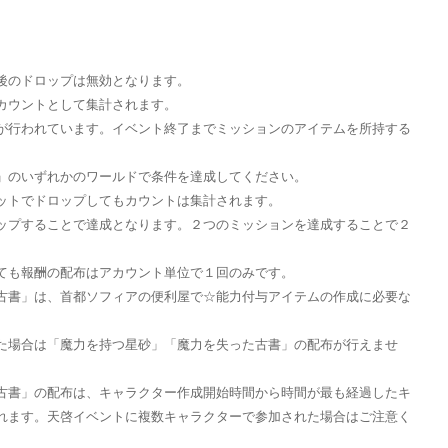
後のドロップは無効となります。
カウントとして集計されます。
が行われています。イベント終了までミッションのアイテムを所持する
」のいずれかのワールドで条件を達成してください。
ットでドロップしてもカウントは集計されます。
ップすることで達成となります。２つのミッションを達成することで２
ても報酬の配布はアカウント単位で１回のみです。
古書」は、首都ソフィアの便利屋で☆能力付与アイテムの作成に必要な
た場合は「魔力を持つ星砂」「魔力を失った古書」の配布が行えませ
古書」の配布は、キャラクター作成開始時間から時間が最も経過したキ
れます。天啓イベントに複数キャラクターで参加された場合はご注意く