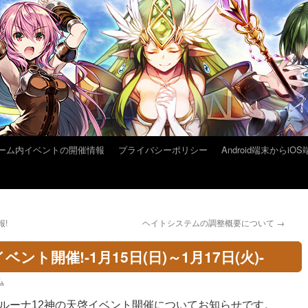
ーム内イベントの開催情報
プライバシーポリシー
Android端末から
報!
ヘイトシステムの調整概要について
→
ント開催!-1月15日(日)～1月17日(火)-
ム
ルーナ12神の天啓イベント開催についてお知らせです。