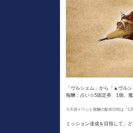
「ヴルシェム」から「▲ヴルシ
報酬：占い☆5固定券 1個、
※天啓イベント報酬の配布日時は『1月
ミッション達成を目指して、ど