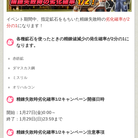
イベント期間中、指定鉱石をもちいた精錬失敗時の
劣化確率が2
分の1
になります！
各種鉱石を使ったときの精錬値減少の発生確率が2分の1に
なります。
赤鉄鉱
ダマスカス鋼
ミスリル
オリハルコン
精錬失敗時劣化確率1/2キャンペーン開催日時
開始：1月27日(金)0:00～
終了：1月29日(日)23:59まで
精錬失敗時劣化確率1/2キャンペーン注意事項