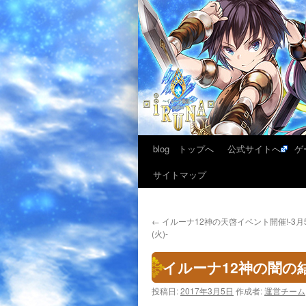
blog トップへ
公式サイトへ
ゲ
サイトマップ
←
イルーナ12神の天啓イベント開催!-3月5
(火)-
イルーナ12神の闇の結晶
投稿日:
2017年3月5日
作成者:
運営チーム