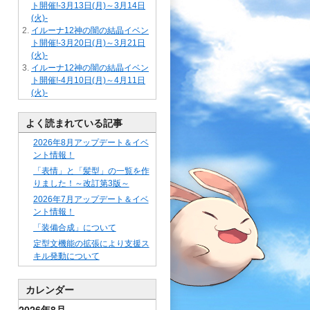
ト開催!-3月13日(月)～3月14日
(火)-
イルーナ12神の闇の結晶イベン
ト開催!-3月20日(月)～3月21日
(火)-
イルーナ12神の闇の結晶イベン
ト開催!-4月10日(月)～4月11日
(火)-
よく読まれている記事
2026年8月アップデート＆イベ
ント情報！
「表情」と「髪型」の一覧を作
りました！～改訂第3版～
2026年7月アップデート＆イベ
ント情報！
「装備合成」について
定型文機能の拡張により支援ス
キル発動について
カレンダー
2026年8月