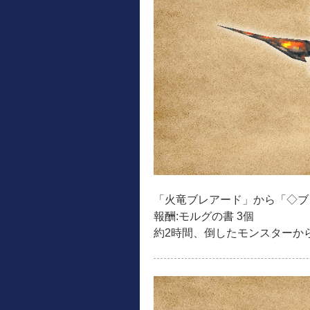
「火竜ブレアード」から「◇ブ
報酬:モルグの書 3個
約2時間、倒したモンスターか