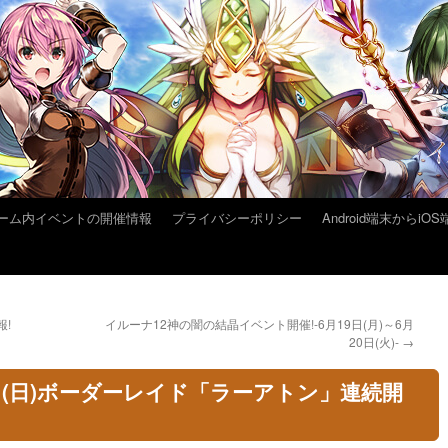
ーム内イベントの開催情報
プライバシーポリシー
Android端末から
報!
イルーナ12神の闇の結晶イベント開催!-6月19日(月)～6月
20日(火)-
→
18日(日)ボーダーレイド「ラーアトン」連続開