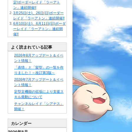
定!ボーダーレイド「ラーアト
ン」連続開催!!
3月25日(土)、26日(日)ボーダー
レイド「ラーアトン」連続開催!!
6月10日(土)、6月11日(日)ボーダ
ーレイド「ラーアトン」連続開
催!!
よく読まれている記事
2026年8月アップデート＆イベ
ント情報！
「表情」と「髪型」の一覧を作
りました！～改訂第3版～
2026年7月アップデート＆イベ
ント情報！
定型文機能の拡張により支援ス
キル発動について
チャンネルレイド「シアナス」
開催！
カレンダー
2026年8月