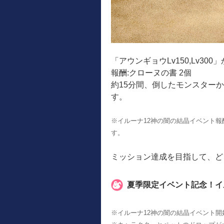
「アウンギョウLv150,Lv3
報酬:クローヌの書 2個
約15分間、倒したモンスター
す。
※イルーナ12神の闇の結晶イベント報
す。
ミッション達成を目指して、ど
夏季限定イベント記念！イ
※イルーナ12神の闇の結晶イベント