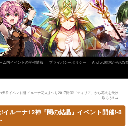
ーム内イベントの開催情報
プライバシーポリシー
Android端末から
の天啓イベント開
イルーナ花火まつり2017開催!「ティリア」から花火を受け
取ろう!!
→
!イルーナ12神『闇の結晶』イベント開催!-8
-