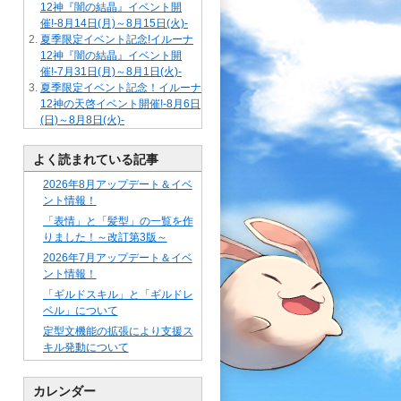
12神『闇の結晶』イベント開
催!-8月14日(月)～8月15日(火)-
夏季限定イベント記念!イルーナ
12神『闇の結晶』イベント開
催!-7月31日(月)～8月1日(火)-
夏季限定イベント記念！イルーナ
12神の天啓イベント開催!-8月6日
(日)～8月8日(火)-
よく読まれている記事
2026年8月アップデート＆イベ
ント情報！
「表情」と「髪型」の一覧を作
りました！～改訂第3版～
2026年7月アップデート＆イベ
ント情報！
「ギルドスキル」と「ギルドレ
ベル」について
定型文機能の拡張により支援ス
キル発動について
カレンダー