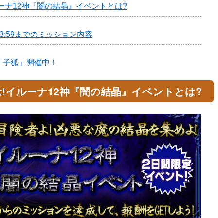
ーナ12神『闇の結晶』イベントとは?
火)23:59までのミッション内容
「子狐」開催中！
!イルーナ12神『闇の結晶』イベントとは?