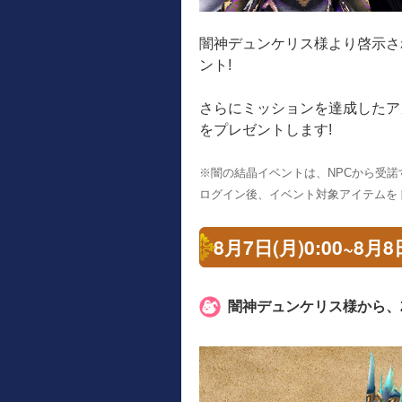
闇神デュンケリス様より啓示さ
ント!
さらにミッションを達成したア
をプレゼントします!
※闇の結晶イベントは、NPCから受
ログイン後、イベント対象アイテムを
8月7日(月)0:00~8
闇神デュンケリス様から、