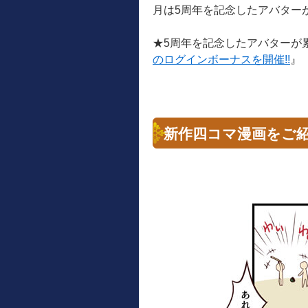
月は5周年を記念したアバター
★5周年を記念したアバターが
のログインボーナスを開催!!
』
新作四コマ漫画をご紹