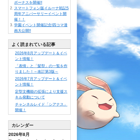
ボーナスを開催!!
スマートフォン版イルーナ戦記5
周年アニバーサリーイベント開
催！！
学園イベント開催記念!四コマ漫
画大公開!!
よく読まれている記事
2026年8月アップデート＆イベ
ント情報！
「表情」と「髪型」の一覧を作
りました！～改訂第3版～
2026年7月アップデート＆イベ
ント情報！
定型文機能の拡張により支援ス
キル発動について
チャンネルレイド「シアナス」
開催！
カレンダー
2026年8月