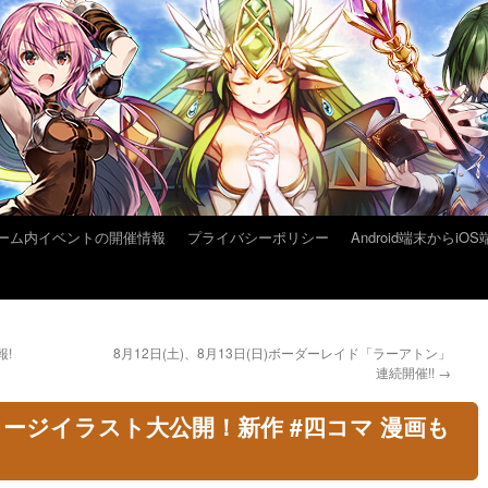
ーム内イベントの開催情報
プライバシーポリシー
Android端末から
報!
8月12日(土)、8月13日(日)ボーダーレイド「ラーアトン」
連続開催!!
→
ージイラスト大公開！新作 #四コマ 漫画も