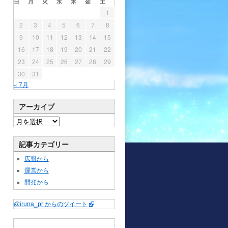
日
月
火
水
木
金
土
1
2
3
4
5
6
7
8
9
10
11
12
13
14
15
16
17
18
19
20
21
22
23
24
25
26
27
28
29
30
31
« 7月
アーカイブ
記事カテゴリー
広報から
運営から
開発から
@iruna_pr からのツイート