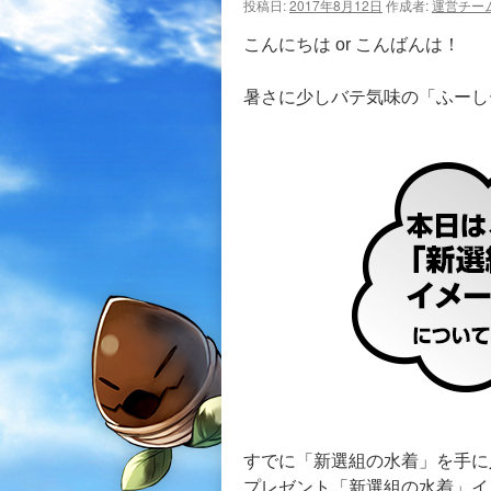
投稿日:
2017年8月12日
作成者:
運営チー
こんにちは or こんばんは！
暑さに少しバテ気味の「ふーし
すでに「新選組の水着」を手に
プレゼント「新選組の水着」イ