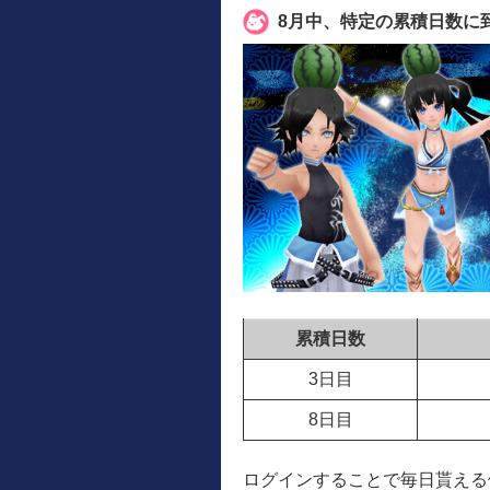
8月中、特定の累積日数に
累積日数
3日目
8日目
ログインすることで毎日貰える