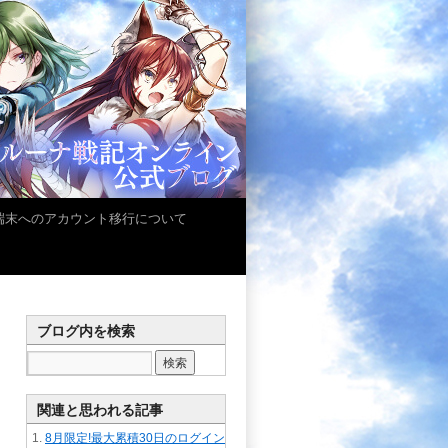
iOS端末へのアカウント移行について
ブログ内を検索
関連と思われる記事
8月限定!最大累積30日のログイン