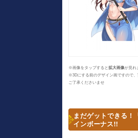
※画像をタップすると
拡大画像
が見れ
※3Dにする前のデザイン画ですので
ご了承くださいませ
まだゲットできる！
インボーナス!!