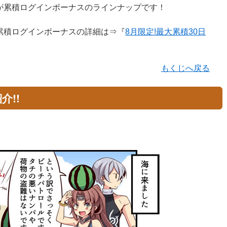
が累積ログインボーナスのラインナップです！
累積ログインボーナスの詳細は⇒『
8月限定!最大累積30日
もくじへ戻る
介!!