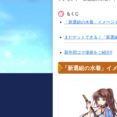
もくじ
「新選組の水着」イメージ
まだゲットできる！「新選組
新作四コマ漫画をご紹介!!
「新選組の水着」イ