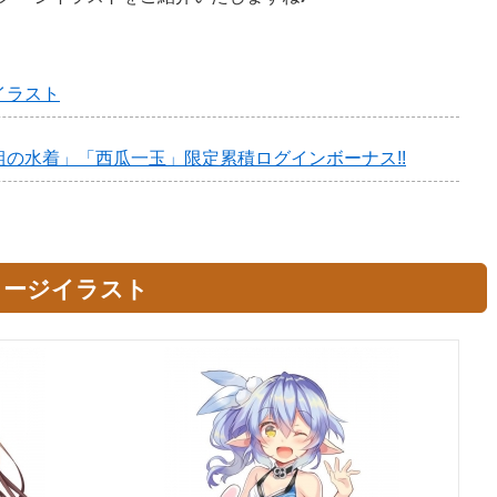
イラスト
の水着」「西瓜一玉」限定累積ログインボーナス!!
メージイラスト