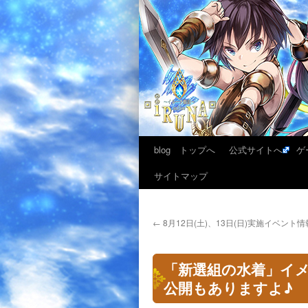
blog トップへ
公式サイトへ
ゲ
サイトマップ
←
8月12日(土)、13日(日)実施イベント情
「新選組の水着」イメ
公開もありますよ♪