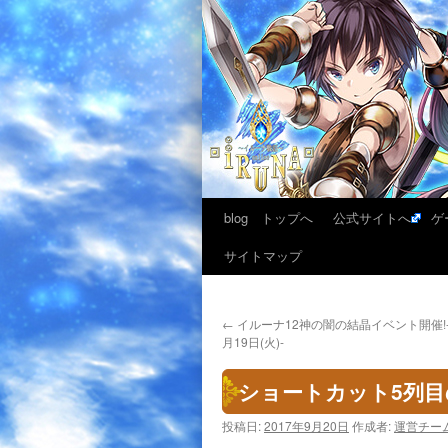
blog トップへ
公式サイトへ
ゲ
サイトマップ
←
イルーナ12神の闇の結晶イベント開催!-9
月19日(火)-
ショートカット5列
投稿日:
2017年9月20日
作成者:
運営チー