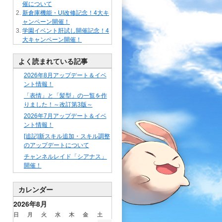
催について
新倉庫機能・UI改修記念！4大キ
ャンペーン開催！
学園イベント肝試し開催記念！4
大キャンペーン開催！
よく読まれている記事
2026年8月アップデート＆イベ
ント情報！
「表情」と「髪型」の一覧を作
りました！～改訂第3版～
2026年7月アップデート＆イベ
ント情報！
[追記]新スキル追加・スキル調整
のアップデートについて
チャンネルレイド「シアナス」
開催！
カレンダー
2026年8月
日
月
火
水
木
金
土