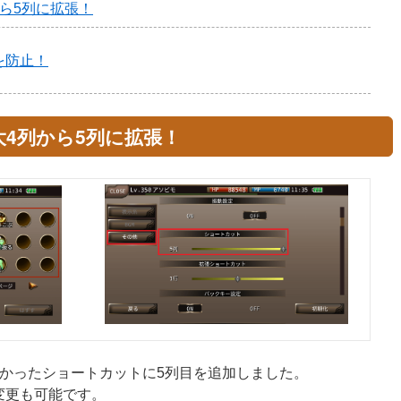
ら5列に拡張！
を防止！
4列から5列に拡張！
なかったショートカットに5列目を追加しました。
変更も可能です。