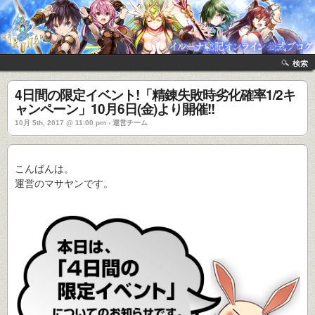
検索
4日間の限定イベント!「精錬失敗時劣化確率1/2キ
ャンペーン」10月6日(金)より開催!!
10月 5th, 2017 @ 11:00 pm › 運営チーム
こんばんは。
運営のマサヤンです。