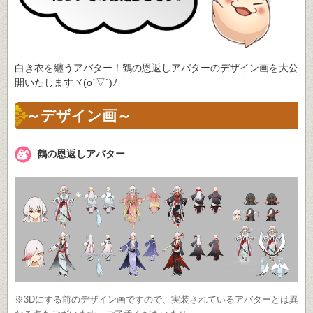
白き衣を纏うアバター！鶴の恩返しアバターのデザイン画を大公
開いたしますヾ(o´▽`)ﾉ
～デザイン画～
鶴の恩返しアバター
※3Dにする前のデザイン画ですので、実装されているアバターとは異