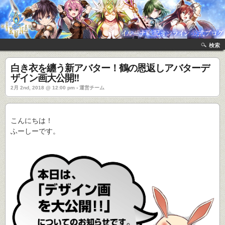
検索
白き衣を纏う新アバター！鶴の恩返しアバターデ
ザイン画大公開!!
2月 2nd, 2018 @ 12:00 pm › 運営チーム
こんにちは！
ふーしーです。