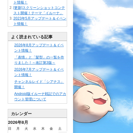
ト情報！
[更新]スクリーンショットコンテ
スト開催！テーマ「イルーナ」
2023年5月アップデート＆イベン
ト情報！
よく読まれている記事
2026年8月アップデート＆イベ
ント情報！
「表情」と「髪型」の一覧を作
りました！～改訂第3版～
2026年7月アップデート＆イベ
ント情報！
チャンネルレイド「シアナス」
開催！
Android版イルーナ戦記でのアカ
ウント管理について
カレンダー
2026年8月
日
月
火
水
木
金
土