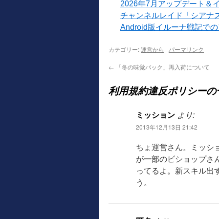
2026年7月アップデート＆
チャンネルレイド「シアナ
Android版イルーナ戦記
カテゴリー:
運営から
パーマリンク
←
「冬の味覚パック」再入荷について
利用規約違反ポリシーの
ミッション
より:
2013年12月13日 21:42
ちょ運営さん。ミッシ
が一部のビショップさ
ってるよ。新スキル出
う。