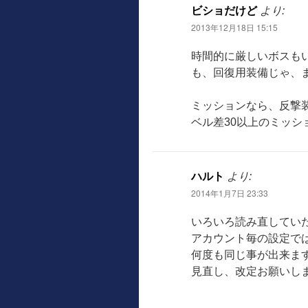
ビショだけど
より:
2013年12月18日 15:15
時間的に厳しいボスも
も、回復用装備じゃ、
ミッションなら、反撃
ベル差30以上のミッ
ハルト
より:
2014年1月7日 23:33
いろいろ読み直してい
アカウント毎の設定で
何度も同じ事が出来ま
見直し、改定お願いし