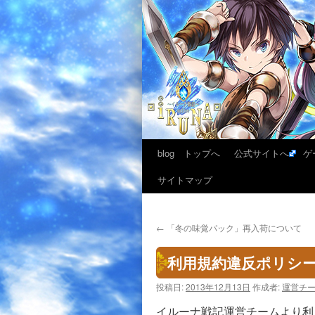
blog トップへ
公式サイトへ
ゲ
サイトマップ
←
「冬の味覚パック」再入荷について
利用規約違反ポリシ
投稿日:
2013年12月13日
作成者:
運営チ
イルーナ戦記運営チームより利