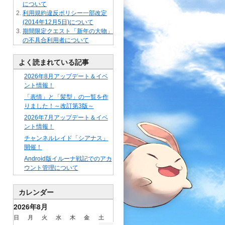
について
利用規約違反ポリシー一部改定
(2014年12月5日)について
期間限定クエスト「新年の大物」
の不具合利用者について
よく読まれている記事
2026年8月アップデート＆イベ
ント情報！
「表情」と「髪型」の一覧を作
りました！～改訂第3版～
2026年7月アップデート＆イベ
ント情報！
チャンネルレイド「シアナス」
開催！
Android版イルーナ戦記でのアカ
ウント管理について
カレンダー
2026年8月
日
月
火
水
木
金
土