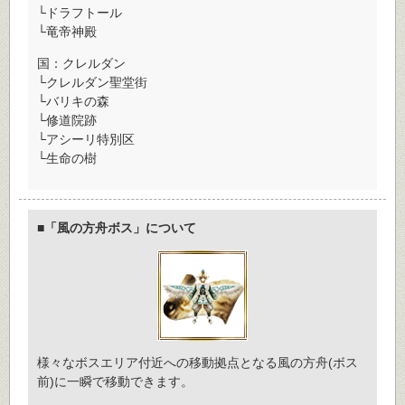
└ドラフトール
└竜帝神殿
国：クレルダン
└クレルダン聖堂街
└バリキの森
└修道院跡
└アシーリ特別区
└生命の樹
■「風の方舟ボス」について
様々なボスエリア付近への移動拠点となる風の方舟(ボス
前)に一瞬で移動できます。