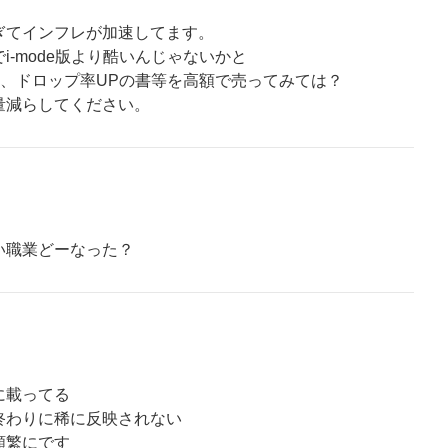
ぎてインフレが加速してます。
i-mode版より酷いんじゃないかと
P、ドロップ率UPの書等を高額で売ってみては？
量減らしてください。
い職業どーなった？
に載ってる
終わりに稀に反映されない
頻繁にです