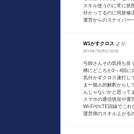
スキル使うのに常に状
分かってるのに何故修
運営からのスナイパー
W1かすクロス
より:
2014年7月25日 02:56
弓師さんその気持ち良
稀にどころか3～4回に
気付かずクロス連打して
まー個人的解釈からし
んじゃないかと思って
スマホの通信状況や運
Wi-FiやLTE回線で
運営側のスキル上がるの