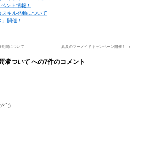
イベント情報！
援スキル発動について
ス」開催！
催期間について
真夏のマーメイドキャンペーン開催！
→
への7件のコメント
異常ついて
;ﾟ;)