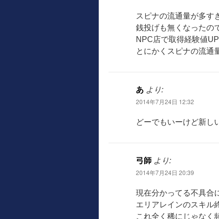
スピナの流通量が多す
銭投げも無くなったので
NPC店で取得経験値U
とにかくスピナの流通
あ
より:
2014年7月24日 12:32
どーでもいーけど新し
弓師
より:
2014年7月24日 20:39
現在分かってる不具合
エリアレインのスキル
これ全く稀にじゃなく