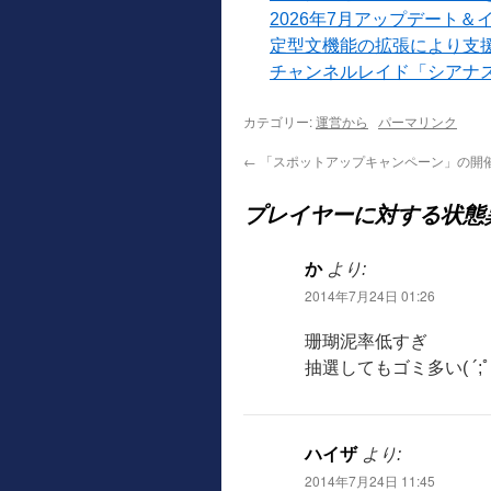
2026年7月アップデート＆
定型文機能の拡張により支
チャンネルレイド「シアナ
カテゴリー:
運営から
パーマリンク
←
「スポットアップキャンペーン」の開
プレイヤーに対する状態
か
より:
2014年7月24日 01:26
珊瑚泥率低すぎ
抽選してもゴミ多い( ´;ﾟ;ё
ハイザ
より:
2014年7月24日 11:45