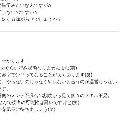
態異常みたいなんですがw
正しないのですか？
へ対する嫌がらせでしょうか？
くわかります…
1回ぐらい特殊状態なりませんよね(笑)
赤字でン？ってなることが良くあります(笑)
て、やらないのじゃなくやれないと言うのが運営じゃない
ます。
営側のメンテ不具合の頻度から見て個々のスキル不足。
これなんで後者の可能性は高いですけど(笑)
を気長に待ちましょう(笑)