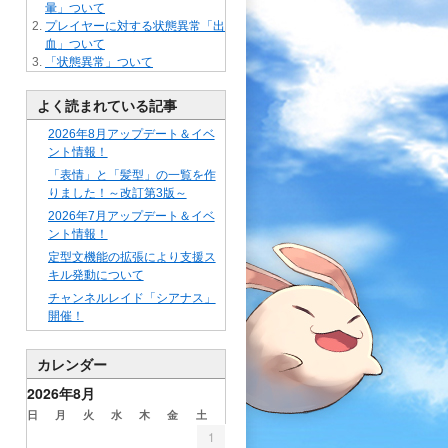
暈」ついて
プレイヤーに対する状態異常「出
血」ついて
「状態異常」ついて
よく読まれている記事
2026年8月アップデート＆イベ
ント情報！
「表情」と「髪型」の一覧を作
りました！～改訂第3版～
2026年7月アップデート＆イベ
ント情報！
定型文機能の拡張により支援ス
キル発動について
チャンネルレイド「シアナス」
開催！
カレンダー
2026年8月
日
月
火
水
木
金
土
1