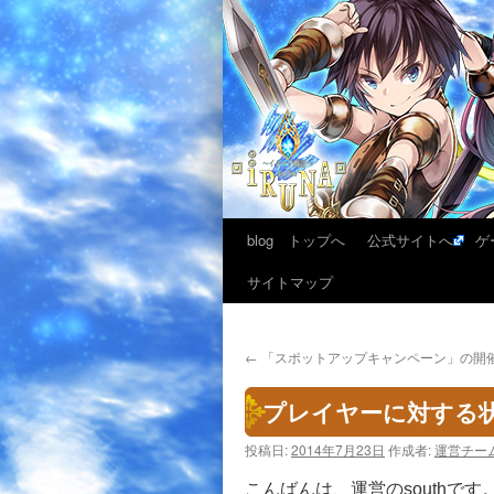
blog トップへ
公式サイトへ
ゲ
サイトマップ
←
「スポットアップキャンペーン」の開
プレイヤーに対する
投稿日:
2014年7月23日
作成者:
運営チー
こんばんは、運営のsouthです