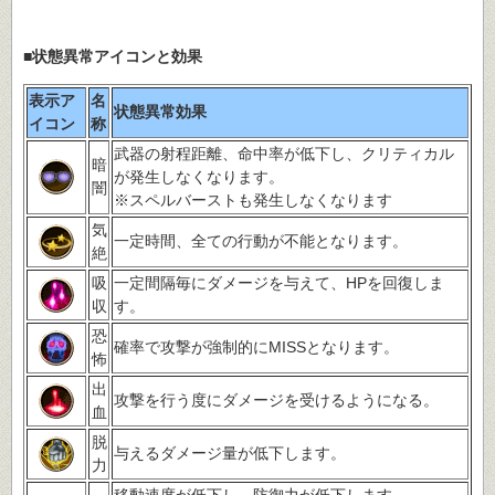
■状態異常アイコンと効果
表示ア
名
状態異常効果
イコン
称
武器の射程距離、命中率が低下し、クリティカル
暗
が発生しなくなります。
闇
※スペルバーストも発生しなくなります
気
一定時間、全ての行動が不能となります。
絶
吸
一定間隔毎にダメージを与えて、HPを回復しま
収
す。
恐
確率で攻撃が強制的にMISSとなります。
怖
出
攻撃を行う度にダメージを受けるようになる。
血
脱
与えるダメージ量が低下します。
力
移動速度が低下し、防御力が低下します。