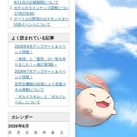
年11月の公開期間について
ガチャのラインナップ調整につい
て(先行告知)
グーリエの野望のボスモンスター
討伐イベントについて
よく読まれている記事
2026年8月アップデート＆イベ
ント情報！
「表情」と「髪型」の一覧を作
りました！～改訂第3版～
2026年7月アップデート＆イベ
ント情報！
定型文機能の拡張により支援ス
キル発動について
「ギルドスキル」と「ギルドレ
ベル」について
カレンダー
2026年8月
日
月
火
水
木
金
土