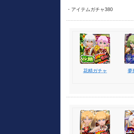
・アイテムガチャ380
花精ガチャ
夢