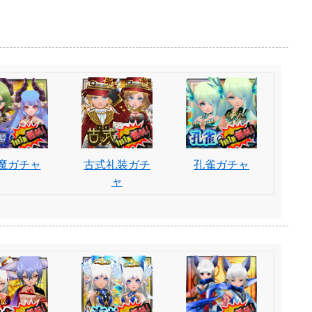
魔ガチャ
古式礼装ガチ
孔雀ガチャ
ャ