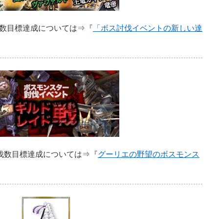
数目標達成については⇒『
「ボス討伐イベントの新しい達
討伐数目標達成については⇒『
グーリエの野望のボスモンス