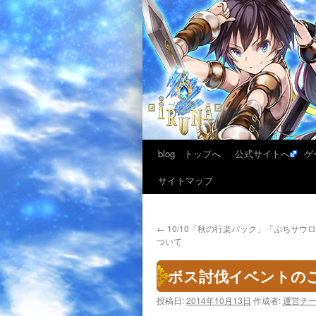
blog トップへ
公式サイトへ
ゲ
サイトマップ
←
10/10「秋の行楽パック」「ぷちサウ
ついて
ボス討伐イベントの
投稿日:
2014年10月13日
作成者:
運営チ