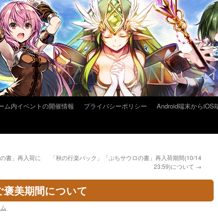
ーム内イベントの開催情報
プライバシーポリシー
Android端末から
ロの書」再入荷に
「秋の行楽パック」「ぷちサウロの書」再入荷期間(10/14
23:59)について
→
ご褒美期間について
ーム