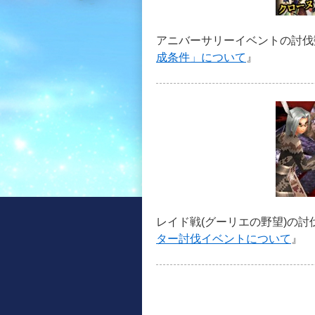
アニバーサリーイベントの討伐
成条件」について
』
レイド戦(グーリエの野望)の
ター討伐イベントについて
』